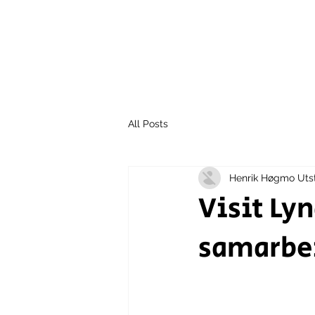
All Posts
Henrik Høgmo Uts
Visit Ly
samarbe