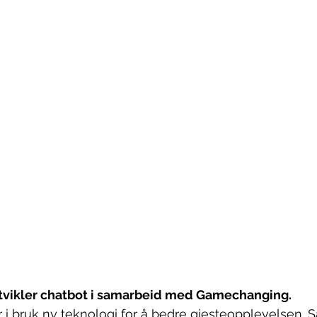
utvikler chatbot i samarbeid med Gamechanging.
ar i bruk ny teknologi for å bedre gjesteopplevelse