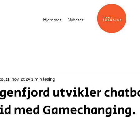
Hjemmet
Nyheter
tøl
11. nov. 2025
1 min lesing
ngenfjord utvikler chatbo
id med Gamechanging.