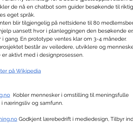
er de nå en chatbot som guider besøkende til riktig
es eget språk.
nten blir tilgjengelig på nettsidene til 80 medlemsbedr
 hjelp uansett hvor i planleggingen den besøkende er
 i gang. En prototype ventes klar om 3-4 måneder. 
rosjektet består av veiledere, utviklere og mennesker 
er aktivt med i designprosessen. 
er på Wikipedia
g.no
  Kobler mennesker i omstilling til meningsfulle 
r i næringsliv og samfunn.
ing.no
 Godkjent lærebedrift i mediedesign, Tilbyr ind