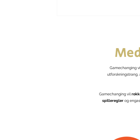
Med
Gamechanging vi
Sosial boligformidling
utforskningstrang,
Gamechanging vil
rokk
spilleregler
og engas