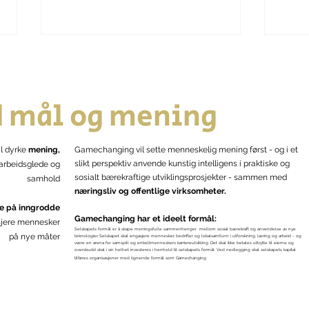
 mål og mening
Digi
l dyrke
mening,
Gamechanging vil sette menneskelig mening først - og i et
En symbolsk liten nyhet
slikt perspektiv anvende kunstig intelligens i praktiske og
 arbeidsglede og
sosialt bærekraftige utviklingsprosjekter - sammen med
samhold
næringsliv og offentlige virksomheter.
e på inngrodde
Gamechanging har et ideelt formål:
jere mennesker
Selskapets formål er å skape meningsfulle sammenhenger mellom sosial bærekraft og anvendelse av nye
på nye måter
teknologier. Selskapet skal engasjere mennesker, bedrifter og lokalsamfunn i utforskning, læring og arbeid - og
være en arena for samspill og enkeltmenneskers karriereutvikling. Det skal ikke betales utbytte til eierne og
overskudd skal i sin helhet investeres i henhold til selskapets formål. Ved nedlegging skal selskapets kapital
tilføres organisasjoner med lignende formål som Gamechanging.