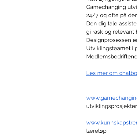
Gamechanging utvikl
24/7 og ofte på der
Den digitale assiste
gi rask og relevant
Designprosessen er
Utviklingsteamet i p
Medlemsbedriftene 
Les mer om chatbot
www.gamechangin
utviklingsprosjekte
www.kunnskapstren
læreløp.