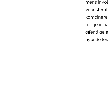
mens involv
Vi bestemte
kombinerer 
tidlige ini
offentlige 
hybride løs