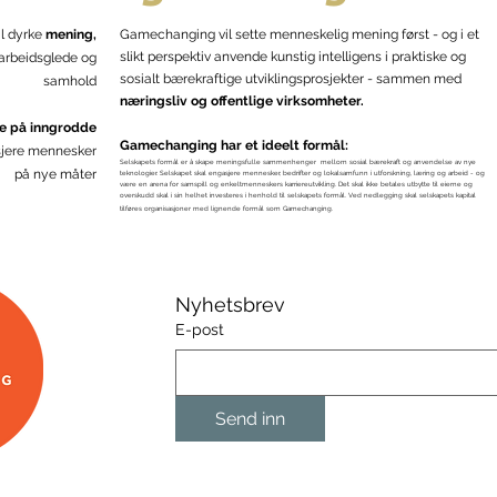
l dyrke
mening,
Gamechanging vil sette menneskelig mening først - og i et
slikt perspektiv anvende kunstig intelligens i praktiske og
 arbeidsglede og
sosialt bærekraftige utviklingsprosjekter - sammen med
samhold
næringsliv og offentlige virksomheter.
e på inngrodde
Gamechanging har et ideelt formål:
jere mennesker
Selskapets formål er å skape meningsfulle sammenhenger mellom sosial bærekraft og anvendelse av nye
på nye måter
teknologier. Selskapet skal engasjere mennesker, bedrifter og lokalsamfunn i utforskning, læring og arbeid - og
være en arena for samspill og enkeltmenneskers karriereutvikling. Det skal ikke betales utbytte til eierne og
overskudd skal i sin helhet investeres i henhold til selskapets formål. Ved nedlegging skal selskapets kapital
tilføres organisasjoner med lignende formål som Gamechanging.
Nyhetsbrev
E-post
Send inn