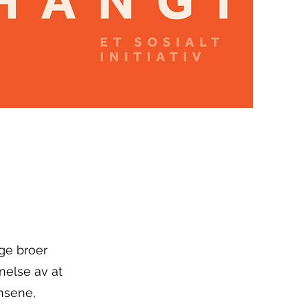
ge broer
nelse av at
ensene,