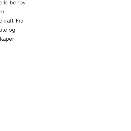
elle behov.
om
kraft. Fra
vate og
skaper